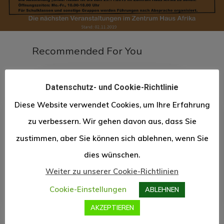
Recommended For You
Datenschutz- und Cookie-Richtlinie
Allgemein
Diese Website verwendet Cookies, um Ihre Erfahrung
Interkulturelles Fest in der
zu verbessern. Wir gehen davon aus, dass Sie
Kulturwerkstatt
zustimmen, aber Sie können sich ablehnen, wenn Sie
Beckingen/Saar
dies wünschen.
Weiter zu unserer Cookie-Richtlinien
Lamine Conté
14. Juni 2026
Cookie-Einstellungen
ABLEHNEN
AKZEPTIEREN