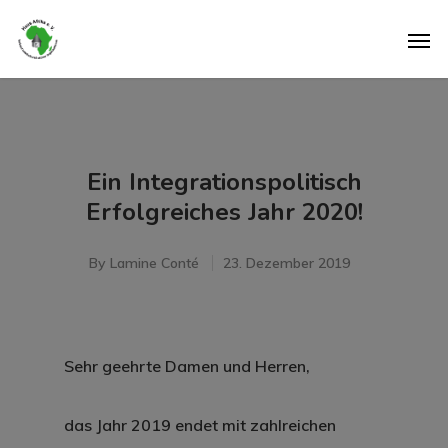
Ein Integrationspolitisch
Erfolgreiches Jahr 2020!
By
Lamine Conté
23. Dezember 2019
Sehr geehrte Damen und Herren,
das Jahr 2019 endet mit zahlreichen