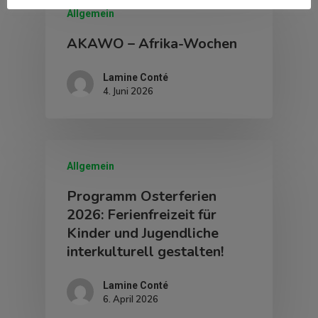
Allgemein
AKAWO – Afrika-Wochen
Lamine Conté
4. Juni 2026
Allgemein
Programm Osterferien
2026: Ferienfreizeit für
Kinder und Jugendliche
interkulturell gestalten!
Lamine Conté
6. April 2026