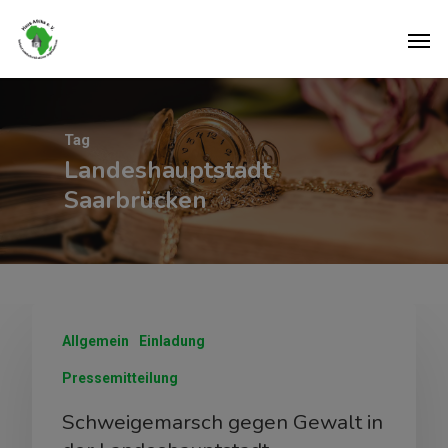
Tag
Landeshauptstadt
Saarbrücken
Allgemein
Einladung
Pressemitteilung
Schweigemarsch gegen Gewalt in