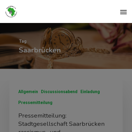
Tag
Saarbrücken
Allgemein
Discussionsabend
Einladung
Pressemitteilung
Pressemitteilung:
Stadtgesellschaft Saarbrücken
rassismus- und