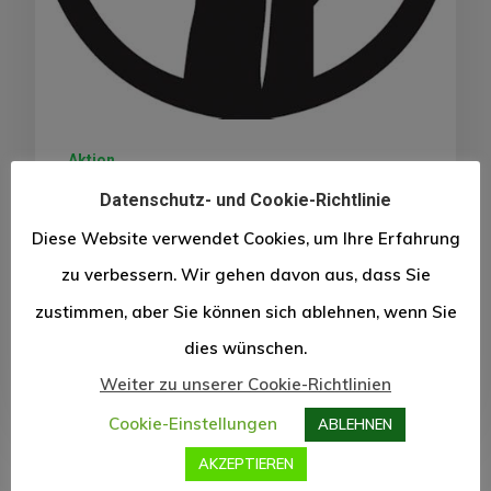
Aktion
Datenschutz- und Cookie-Richtlinie
We; Matter: Nein zu Rassismus
Diese Website verwendet Cookies, um Ihre Erfahrung
liebe Mitglieds- und Partnerorganisationen
zu verbessern. Wir gehen davon aus, dass Sie
von Haus Afrika,sehr geehrte Damen und…
zustimmen, aber Sie können sich ablehnen, wenn Sie
dies wünschen.
Lamine Conté
4. Juni 2020
Weiter zu unserer Cookie-Richtlinien
Cookie-Einstellungen
ABLEHNEN
AKZEPTIEREN