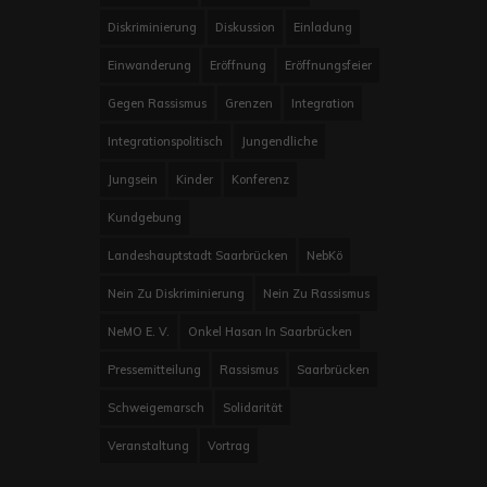
Diskriminierung
Diskussion
Einladung
Einwanderung
Eröffnung
Eröffnungsfeier
Gegen Rassismus
Grenzen
Integration
Integrationspolitisch
Jungendliche
Jungsein
Kinder
Konferenz
Kundgebung
Landeshauptstadt Saarbrücken
NebKö
Nein Zu Diskriminierung
Nein Zu Rassismus
NeMO E. V.
Onkel Hasan In Saarbrücken
Pressemitteilung
Rassismus
Saarbrücken
Schweigemarsch
Solidarität
Veranstaltung
Vortrag