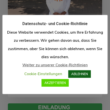
Datenschutz- und Cookie-Richtlinie
Diese Website verwendet Cookies, um Ihre Erfahrung
Allgemein
Integration
zu verbessern. Wir gehen davon aus, dass Sie
Ein Integrationspolitisch
zustimmen, aber Sie können sich ablehnen, wenn Sie
erfolgreiches Jahr 2020!
dies wünschen.
Sehr geehrte Damen und Herren, das Jahr
Weiter zu unserer Cookie-Richtlinien
2019 endet mit…
Cookie-Einstellungen
ABLEHNEN
AKZEPTIEREN
Lamine Conté
23. Dezember 2019